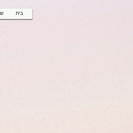
בית
שי