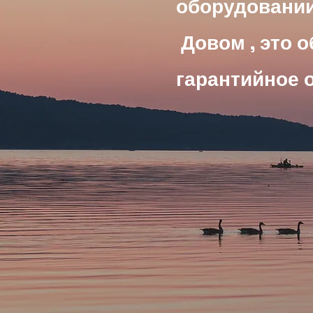
оборудовани
Довом , это о
гарантийное 