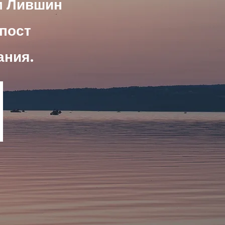
м
Лившин
 пост
ания.