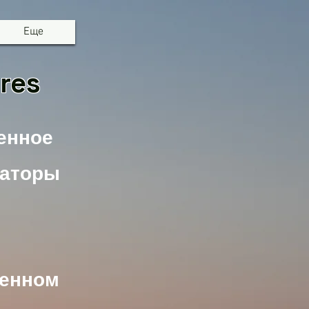
Еще
res
енное
саторы
венном